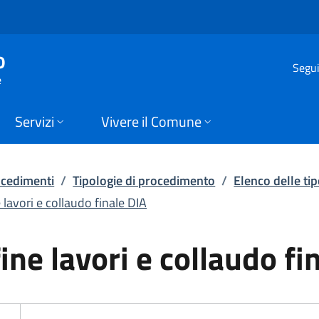
e lavori e collaudo 
o
Segui
e
Servizi
Vivere il Comune
rocedimenti
/
Tipologie di procedimento
/
Elenco delle ti
 lavori e collaudo finale DIA
ine lavori e collaudo fi