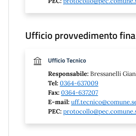
PEC:
protocollo@pec.comune.se
Ufficio provvedimento fina
Ufficio Tecnico
Responsabile:
Bressanelli Gia
Tel:
0364-637009
Fax:
0364-637207
E-mail:
uff.tecnico@comune.sel
PEC:
protocollo@pec.comune.se