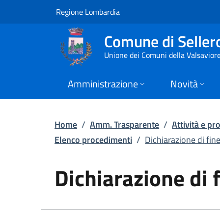
Dichiarazione di fin
Vai al contenuto principale
(apre in un'altra scheda).
Regione Lombardia
Comune di Seller
Unione dei Comuni della Valsavior
Amministrazione
Novità
Home
/
Amm. Trasparente
/
Attività e p
Elenco procedimenti
/
Dichiarazione di fine
Dichiarazione di f