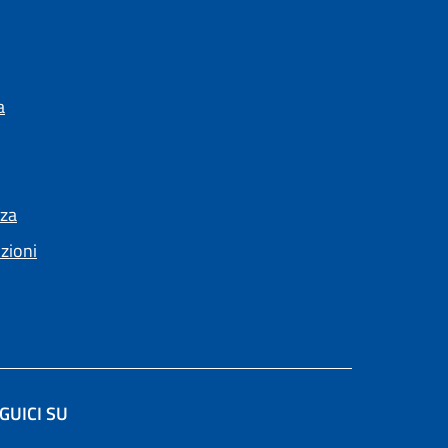
a
nza
nzioni
GUICI SU