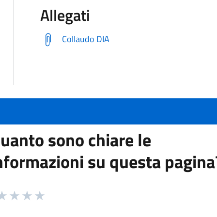
Allegati
Collaudo DIA
uanto sono chiare le
nformazioni su questa pagina
 da 1 a 5 stelle la pagina
ta 1 stelle su 5
aluta 2 stelle su 5
Valuta 3 stelle su 5
Valuta 4 stelle su 5
Valuta 5 stelle su 5