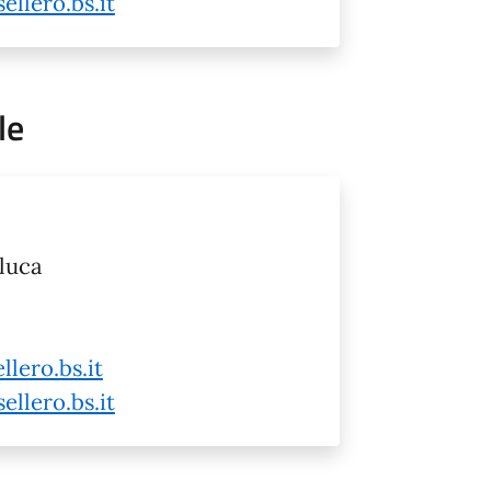
llero.bs.it
le
nluca
lero.bs.it
llero.bs.it