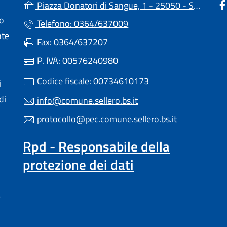
Piazza Donatori di Sangue, 1 - 25050 - Sellero (BS)
lo
Telefono: 0364/637009
nte
Fax: 0364/637207
P. IVA: 00576240980
Codice fiscale: 00734610173
i
di
info@comune.sellero.bs.it
protocollo@pec.comune.sellero.bs.it
Rpd - Responsabile della
protezione dei dati
a