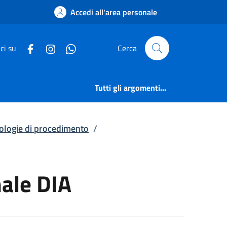
finale DIA | Elenco p
Accedi all'area personale
ci su
Cerca
Tutti gli argomenti...
pologie di procedimento
/
nale DIA