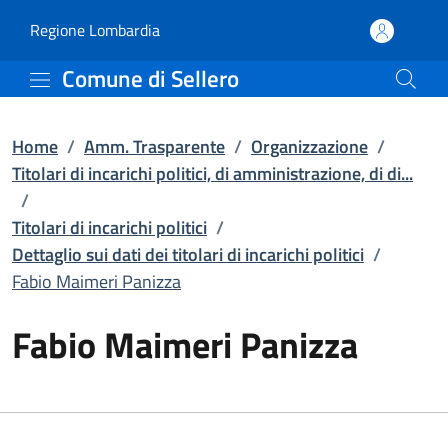
Fabio Maimeri Panizza | De
Vai al contenuto principale
(apre in un'altra scheda).
Regione Lombardia
Comune di Sellero
Home
/
Amm. Trasparente
/
Organizzazione
/
Titolari di incarichi politici, di amministrazione, di di...
/
Titolari di incarichi politici
/
Dettaglio sui dati dei titolari di incarichi politici
/
Fabio Maimeri Panizza
Fabio Maimeri Panizza