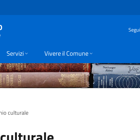
e | Comune di Seller
o
Segui
e
Servizi
Vivere il Comune
io culturale
culturale