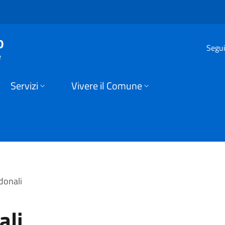
une di Sellero
o
Segui
e
Servizi
Vivere il Comune
donali
ali