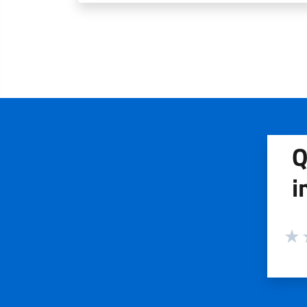
Q
i
Valuta
Valu
V