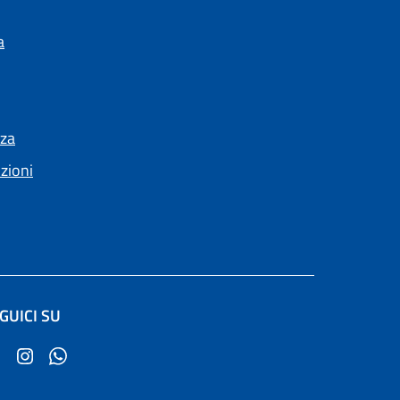
a
nza
nzioni
GUICI SU
(apre in un'altra scheda).