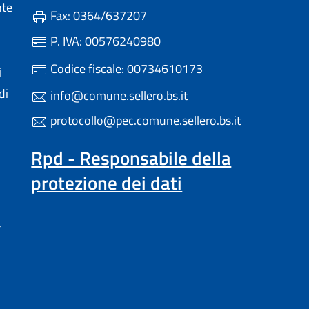
nte
Fax: 0364/637207
P. IVA: 00576240980
Codice fiscale: 00734610173
i
di
info@comune.sellero.bs.it
protocollo@pec.comune.sellero.bs.it
Rpd - Responsabile della
protezione dei dati
a