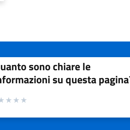
uanto sono chiare le
nformazioni su questa pagina
 da 1 a 5 stelle la pagina
ta 1 stelle su 5
aluta 2 stelle su 5
Valuta 3 stelle su 5
Valuta 4 stelle su 5
Valuta 5 stelle su 5