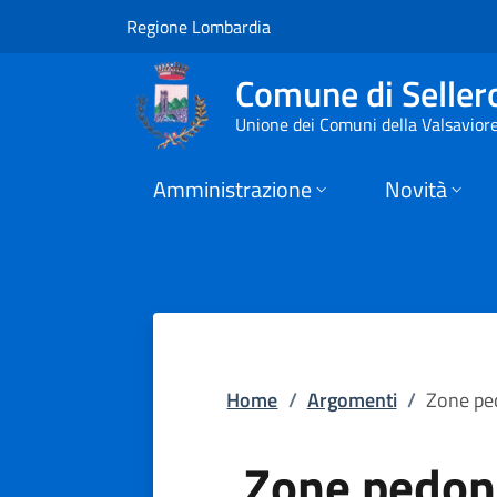
Zone pedonali | Com
Vai al contenuto principale
(apre in un'altra scheda).
Regione Lombardia
Comune di Seller
Unione dei Comuni della Valsavior
Amministrazione
Novità
Home
/
Argomenti
/
Zone pe
Zone pedon