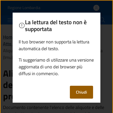
Aliquote e detrazioni de
Vai al contenuto principale
(apre in un'altra scheda).
Regione Lombardia
Comune di Sellero
La lettura del testo non è
supportata
Home
/
Amministrazione
/
Documenti e dati
/
Il tuo browser non supporta la lettura
Atto normativo
/
automatica del testo.
Aliquote e detrazioni dell'imposta municipale propria
(Imu) in vigore
Ti suggeriamo di utilizzare una versione
aggiornata di uno dei browser più
Aliquote e detrazioni
diffusi in commercio.
dell'imposta municipale
Chiudi
propria (Imu) in vigore
Documento contenente l'elenco delle aliquote e delle