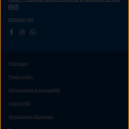
dati
SEGUICI SU
Note legali
Privacy policy
(apre in un'altra scheda).
Dichiarazione di accessibilità
Leggi le FAQ
Segnalazione disservizio