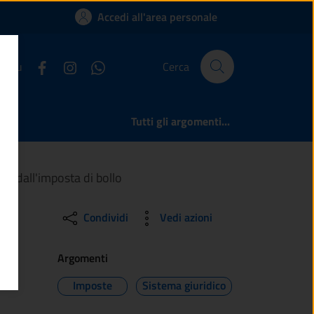
| Comune di Sellero
Accedi all'area personale
ci su
Cerca
Tutti gli argomenti...
ne dall'imposta di bollo
Condividi
Vedi azioni
Argomenti
Imposte
Sistema giuridico