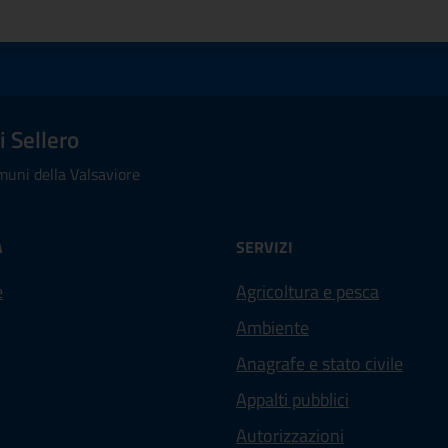
ta 1 stelle su 5
aluta 2 stelle su 5
Valuta 3 stelle su 5
Valuta 4 stelle su 5
Valuta 5 stelle su 5
 Sellero
uni della Valsaviore
À
SERVIZI
e
Agricoltura e pesca
Ambiente
Anagrafe e stato civile
Appalti pubblici
Autorizzazioni