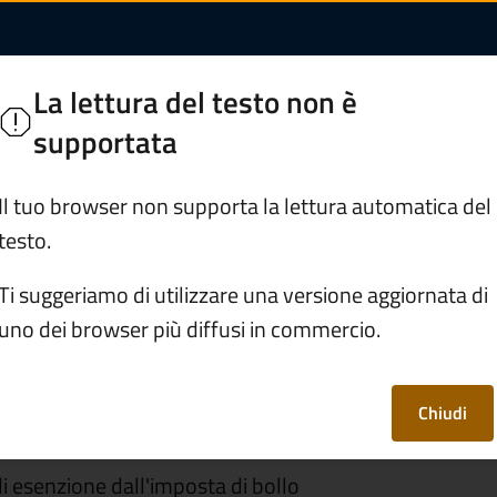
ll'imposta di bollo 
o
La lettura del testo non è
Segui
e
supportata
Servizi
Vivere il Comune
Il tuo browser non supporta la lettura automatica del
testo.
dati
/
Documento (tecnico) di supporto
/
Casi di esenzio
Ti suggeriamo di utilizzare una versione aggiornata di
uno dei browser più diffusi in commercio.
 dall'imposta di
Chiudi
i esenzione dall'imposta di bollo