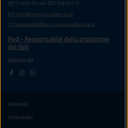
Codice fiscale: 00734610173
info@comune.sellero.bs.it
protocollo@pec.comune.sellero.bs.it
Rpd - Responsabile della protezione
dei dati
SEGUICI SU
Note legali
Privacy policy