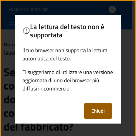
Se ho registrato il cont
Vai al contenuto principale
(apre in un'altra scheda).
Regione Lombardia
Comune di Sellero
La lettura del testo non è
supportata
Home
/
Domande frequenti (FAQ)
/
Il tuo browser non supporta la lettura
Giustizia e sicurezza pubblica
automatica del testo.
Se ho registrato il
Ti suggeriamo di utilizzare una versione
aggiornata di uno dei browser più
contratto di locazione
diffusi in commercio.
dovrò comunque
comunicare la cessione
Chiudi
del fabbricato?