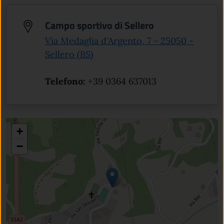
Campo sportivo di Sellero
Via Medaglia d'Argento, 7 - 25050 -
(apre in un'altra scheda).
Sellero (BS)
Telefono:
+39 0364 637013
+
−