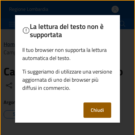
Campo sportivo di Seller
Vai al contenuto principale
(apre in un'altra scheda).
Regione Lombardia
Comune di Sellero
La lettura del testo non è
supportata
Home
/
Vivere il Comune
/
Luoghi
/
Il tuo browser non supporta la lettura
Campo sportivo di Sellero
automatica del testo.
Campo sportivo di Sellero
Ti suggeriamo di utilizzare una versione
aggiornata di uno dei browser più
Condividi
Vedi azioni
diffusi in commercio.
Argomenti
Chiudi
Sport
Tempo libero