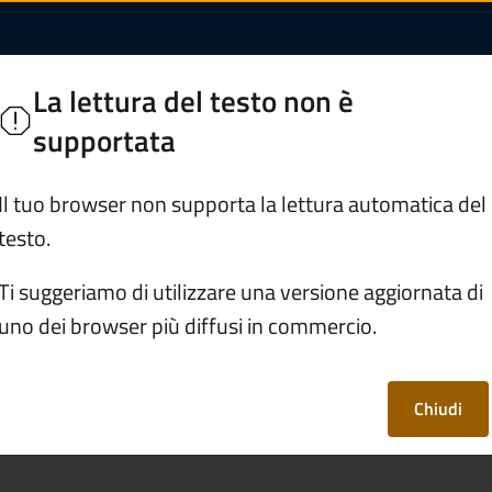
ti (Tari) | Comune di
o
La lettura del testo non è
Segui
e
supportata
Servizi
Vivere il Comune
Il tuo browser non supporta la lettura automatica del
testo.
avvenzioni
/
Pagare la tassa rifiuti (Tari)
Ti suggeriamo di utilizzare una versione aggiornata di
uno dei browser più diffusi in commercio.
iuti (Tari)
Chiudi