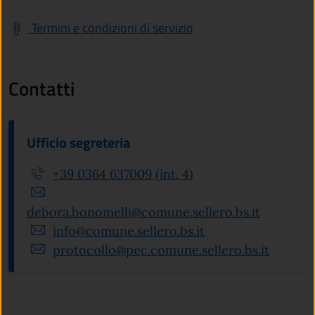
Termini e condizioni di servizio
Contatti
Ufficio segreteria
+39 0364 637009 (int. 4)
debora.bonomelli@comune.sellero.bs.it
info@comune.sellero.bs.it
protocollo@pec.comune.sellero.bs.it