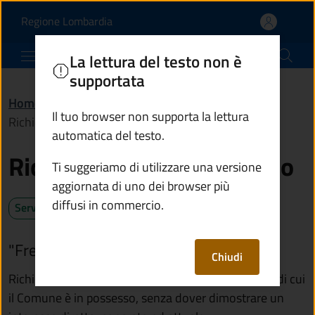
Richiedere l'accesso civ
Vai al contenuto principale
(apre in un'altra scheda).
Regione Lombardia
Comune di Sellero
La lettura del testo non è
supportata
Home
/
Servizi
/
Autorizzazioni
/
Il tuo browser non supporta la lettura
Richiedere l'accesso civico
automatica del testo.
Richiedere l'accesso civico
Ti suggeriamo di utilizzare una versione
aggiornata di uno dei browser più
diffusi in commercio.
Servizio attivo
"Freedom of information act" (FOIA)
Chiudi
Richiedi l'accesso civico per accedere a documenti di cui
il Comune è in possesso, senza dover dimostrare un