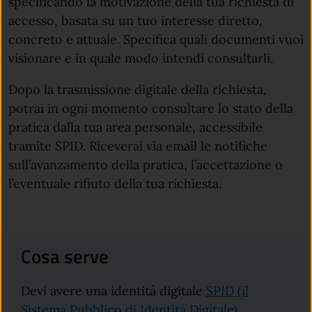
specificando la motivazione della tua richiesta di
accesso, basata su un tuo interesse diretto,
concreto e attuale. Specifica quali documenti vuoi
visionare e in quale modo intendi consultarli.
Dopo la trasmissione digitale della richiesta,
potrai in ogni momento consultare lo stato della
pratica dalla tua area personale, accessibile
tramite SPID. Riceverai via email le notifiche
sull’avanzamento della pratica, l’accettazione o
l’eventuale rifiuto della tua richiesta.
Cosa serve
Devi avere una identità digitale
SPID (il
(apre in un'a
Sistema Pubblico di Identità Digitale)
.