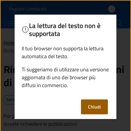
Richiedere le pubblicazi
Vai al contenuto principale
(apre in un'altra scheda).
Regione Lombardia
Comune di Sellero
La lettura del testo non è
supportata
Home
/
Servizi
/
Anagrafe e stato civile
/
Il tuo browser non supporta la lettura
Richiedere le pubblicazioni di matrimonio
automatica del testo.
Richiedere le pubblicazioni
Ti suggeriamo di utilizzare una versione
aggiornata di uno dei browser più
di matrimonio
diffusi in commercio.
Servizio attivo
Chiudi
Per poter celebrare un matrimonio civile o religioso
dovete richiedere le pubblicazioni