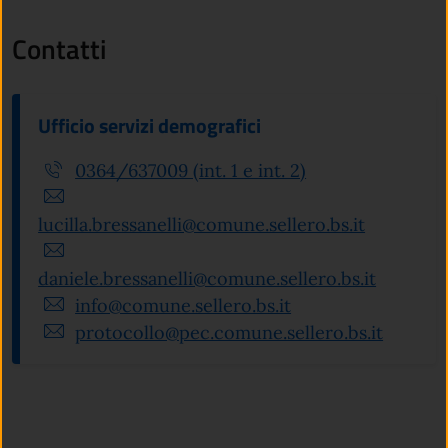
Contatti
Ufficio servizi demografici
0364/637009 (int. 1 e int. 2)
lucilla.bressanelli@comune.sellero.bs.it
daniele.bressanelli@comune.sellero.bs.it
info@comune.sellero.bs.it
protocollo@pec.comune.sellero.bs.it