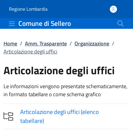
Articolazione degli uffi
Vai al contenuto principale
(apre in un'altra scheda).
Regione Lombardia
Comune di Sellero
Home
/
Amm. Trasparente
/
Organizzazione
/
Articolazione degli uffici
Articolazione degli uffici
Le informazioni vengono presentate schematicamente,
in formato tabellare o come schema grafico
Articolazione degli uffici (elenco
tabellare)