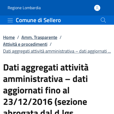
Dati aggregati attività 
Vai al contenuto principale
(apre in un'altra scheda).
Regione Lombardia
Comune di Sellero
Home
/
Amm. Trasparente
/
Attività e procedimenti
/
Dati aggregati attività amministrativa – dati aggiornati ...
Dati aggregati attività
amministrativa – dati
aggiornati fino al
23/12/2016 (sezione
abrogata dal d.lgs.