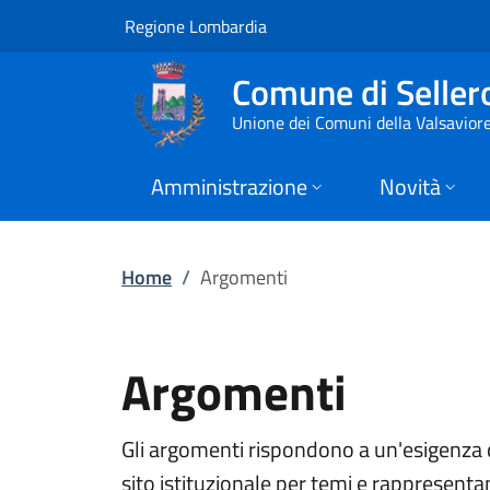
Argomenti | Comune 
Vai al contenuto principale
(apre in un'altra scheda).
Regione Lombardia
Comune di Seller
Unione dei Comuni della Valsavior
Amministrazione
Novità
Home
/
Argomenti
Argomenti
Gli argomenti rispondono a un'esigenza d
sito istituzionale per temi e rappresentan