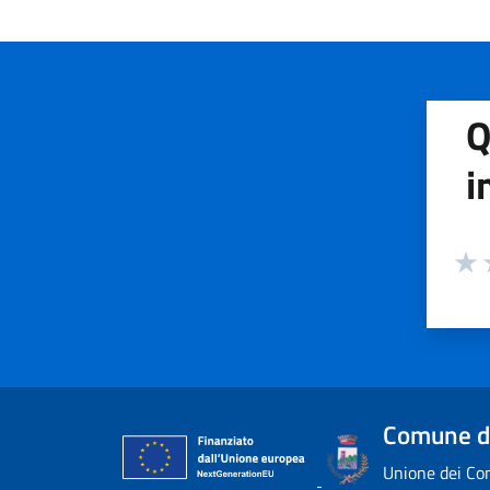
Q
i
Valuta
Valu
V
Comune di
Unione dei Com