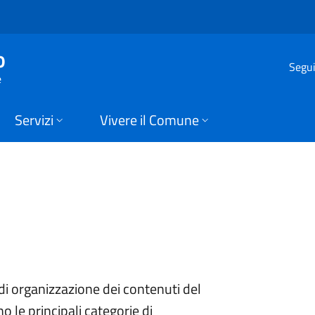
di Sellero
o
Segui
e
Servizi
Vivere il Comune
i organizzazione dei contenuti del
o le principali categorie di