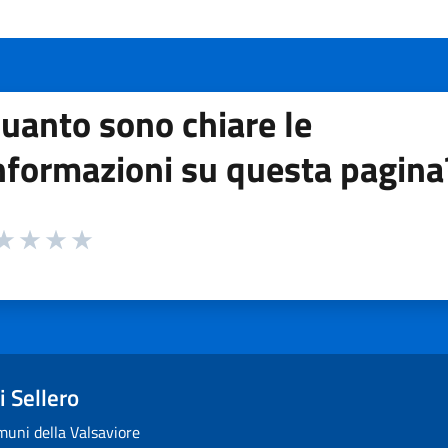
uanto sono chiare le
nformazioni su questa pagina
 da 1 a 5 stelle la pagina
ta 1 stelle su 5
aluta 2 stelle su 5
Valuta 3 stelle su 5
Valuta 4 stelle su 5
Valuta 5 stelle su 5
 Sellero
uni della Valsaviore