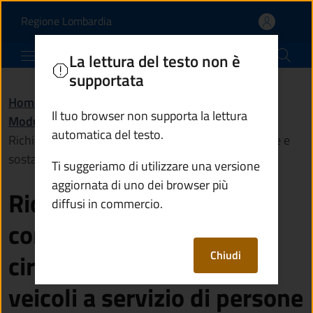
Richiesta di rilascio del
Vai al contenuto principale
(apre in un'altra scheda).
Regione Lombardia
Comune di Sellero
La lettura del testo non è
supportata
Home
/
Amministrazione
/
Documenti e dati
/
Il tuo browser non supporta la lettura
Modulistica
/
automatica del testo.
Richiesta di rilascio del contrassegno di circolazione e
sosta per i veicoli a servizio di persone disabili
Ti suggeriamo di utilizzare una versione
aggiornata di uno dei browser più
Richiesta di rilascio del
diffusi in commercio.
contrassegno di
Chiudi
circolazione e sosta per i
veicoli a servizio di persone