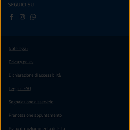
SEGUICI SU
Note legali
Privacy policy
(apre in un'altra scheda).
Dichiarazione di accessibilità
Leggi le FAQ
Segnalazione disservizio
Prenotazione appuntamento
Piano di miglioramento del sito